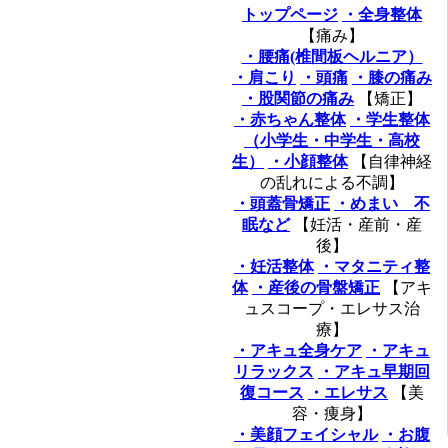
トップページ
・全身整体
【痛み】
・腰痛(椎間板ヘルニア）
・肩こり
・頭痛
・膝の痛み
・股関節の痛み
【矯正】
・赤ちゃん整体
・学生整体
（小学生・中学生・高校
生）
・小顔整体
【自律神経
の乱れによる不調】
・頭蓋骨矯正
・めまい 不
眠など
【妊活・産前・産
後】
・妊活整体
・マタニティ整
体
・産後の骨盤矯正
【アキ
ュスコープ・エレサス治
療】
・アキュ全身ケア
・アキュ
リラックス
・アキュ早期回
復コース
・エレサス
【美
容・痩身】
・美顔フェイシャル
・お腹