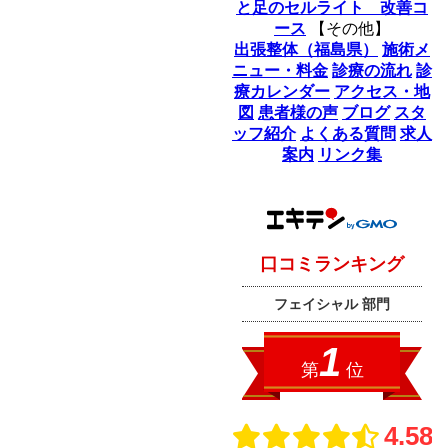
と足のセルライト 改善コ
ース
【その他】
出張整体（福島県）
施術メ
ニュー・料金
診療の流れ
診
療カレンダー
アクセス・地
図
患者様の声
ブログ
スタ
ッフ紹介
よくある質問
求人
案内
リンク集