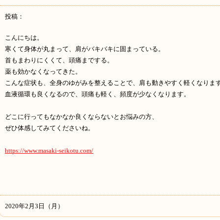
投稿：
こんにちは。
寒くて身体が丸まって、肩がバキバキに固まっている。
首もまわりにくくて、頭痛までする。
薬も効かなくなってきた。
こんな症状も、全身のゆがみを整えることで、肩も動きやすく軽くなりま
血液循環も良くなるので、頭痛も軽く、頻度が少なくなります。
どこに行ってもなかなか良くならないとお悩みの方、
ぜひ体感してみてくださいね。
https://www.masaki-seikotu.com/
2020年2月3日（月）