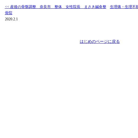
<< 産後の骨盤調整 奈良市 整体 女性院長 まさき鍼灸整
生理痛・生理不
骨院
2020.2.1
はじめのページに戻る