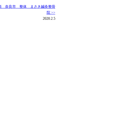
順 奈良市 整体 まさき鍼灸整骨
院 >>
2020.2.5