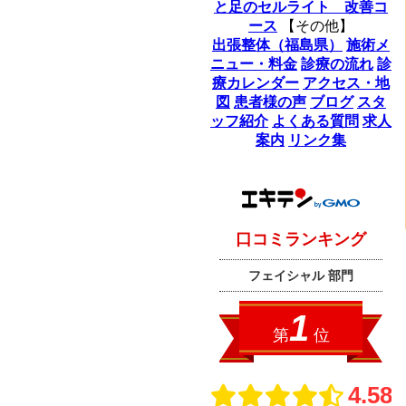
と足のセルライト 改善コ
ース
【その他】
出張整体（福島県）
施術メ
ニュー・料金
診療の流れ
診
療カレンダー
アクセス・地
図
患者様の声
ブログ
スタ
ッフ紹介
よくある質問
求人
案内
リンク集