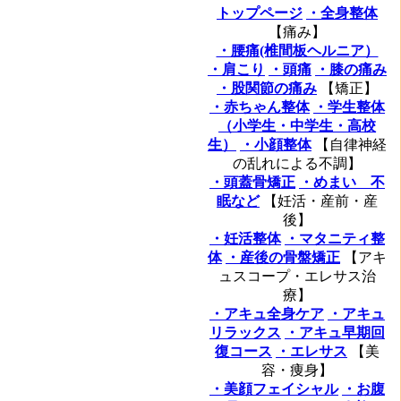
トップページ
・全身整体
【痛み】
・腰痛(椎間板ヘルニア）
・肩こり
・頭痛
・膝の痛み
・股関節の痛み
【矯正】
・赤ちゃん整体
・学生整体
（小学生・中学生・高校
生）
・小顔整体
【自律神経
の乱れによる不調】
・頭蓋骨矯正
・めまい 不
眠など
【妊活・産前・産
後】
・妊活整体
・マタニティ整
体
・産後の骨盤矯正
【アキ
ュスコープ・エレサス治
療】
・アキュ全身ケア
・アキュ
リラックス
・アキュ早期回
復コース
・エレサス
【美
容・痩身】
・美顔フェイシャル
・お腹