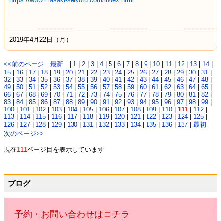
https://www.masaki-seikotu.com/index.html
2019年4月22日（月）
<<前のページ
最新
|
1
|
2
|
3
|
4
|
5
|
6
|
7
|
8
|
9
|
10
|
11
|
12
|
13
|
14
|
15
|
16
|
17
|
18
|
19
|
20
|
21
|
22
|
23
|
24
|
25
|
26
|
27
|
28
|
29
|
30
|
31
|
32
|
33
|
34
|
35
|
36
|
37
|
38
|
39
|
40
|
41
|
42
|
43
|
44
|
45
|
46
|
47
|
48
|
49
|
50
|
51
|
52
|
53
|
54
|
55
|
56
|
57
|
58
|
59
|
60
|
61
|
62
|
63
|
64
|
65
|
66
|
67
|
68
|
69
|
70
|
71
|
72
|
73
|
74
|
75
|
76
|
77
|
78
|
79
|
80
|
81
|
82
|
83
|
84
|
85
|
86
|
87
|
88
|
89
|
90
|
91
|
92
|
93
|
94
|
95
|
96
|
97
|
98
|
99
|
100
|
101
|
102
|
103
|
104
|
105
|
106
|
107
|
108
|
109
|
110
|
111
|
112
|
113
|
114
|
115
|
116
|
117
|
118
|
119
|
120
|
121
|
122
|
123
|
124
|
125
|
126
|
127
|
128
|
129
|
130
|
131
|
132
|
133
|
134
|
135
|
136
|
137
|
最初
次のページ>>
現在
111
ページ目を表示しています
ブログ
予約・お問い合わせはコチラ