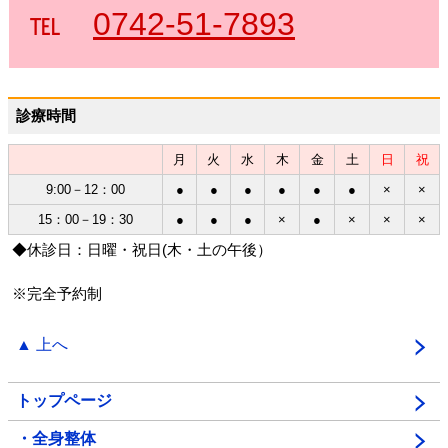
℡
0742-51-7893
診療時間
月
火
水
木
金
土
日
祝
9:00－12：00
●
●
●
●
●
●
×
×
15：00－19：30
●
●
●
×
●
×
×
×
◆休診日：日曜・祝日(木・土の午後）
※完全予約制
▲ 上へ
トップページ
・全身整体