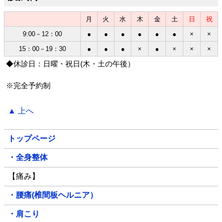
月
火
水
木
金
土
日
祝
9:00－12：00
●
●
●
●
●
●
×
×
15：00－19：30
●
●
●
×
●
×
×
×
◆休診日：日曜・祝日(木・土の午後）
※完全予約制
▲ 上へ
トップページ
・全身整体
【痛み】
・腰痛(椎間板ヘルニア）
・肩こり