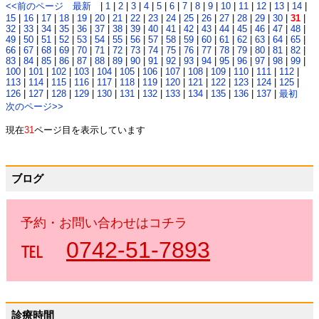
<<前のページ
最新
|
1
|
2
|
3
|
4
|
5
|
6
|
7
|
8
|
9
|
10
|
11
|
12
|
13
|
14
|
15
|
16
|
17
|
18
|
19
|
20
|
21
|
22
|
23
|
24
|
25
|
26
|
27
|
28
|
29
|
30
|
31
|
32
|
33
|
34
|
35
|
36
|
37
|
38
|
39
|
40
|
41
|
42
|
43
|
44
|
45
|
46
|
47
|
48
|
49
|
50
|
51
|
52
|
53
|
54
|
55
|
56
|
57
|
58
|
59
|
60
|
61
|
62
|
63
|
64
|
65
|
66
|
67
|
68
|
69
|
70
|
71
|
72
|
73
|
74
|
75
|
76
|
77
|
78
|
79
|
80
|
81
|
82
|
83
|
84
|
85
|
86
|
87
|
88
|
89
|
90
|
91
|
92
|
93
|
94
|
95
|
96
|
97
|
98
|
99
|
100
|
101
|
102
|
103
|
104
|
105
|
106
|
107
|
108
|
109
|
110
|
111
|
112
|
113
|
114
|
115
|
116
|
117
|
118
|
119
|
120
|
121
|
122
|
123
|
124
|
125
|
126
|
127
|
128
|
129
|
130
|
131
|
132
|
133
|
134
|
135
|
136
|
137
|
最初
次のページ>>
現在
31
ページ目を表示しています
ブログ
予約・お問い合わせはコチラ
℡
0742-51-7893
診療時間