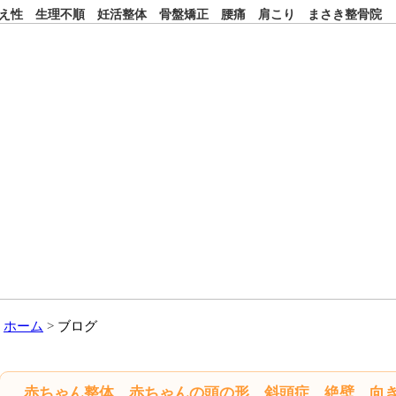
え性 生理不順 妊活整体 骨盤矯正 腰痛 肩こり まさき整骨院
ホーム
ブログ
赤ちゃん整体 赤ちゃんの頭の形 斜頭症 絶壁 向