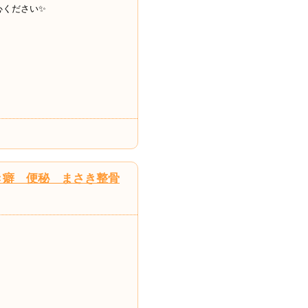
心ください✨
き癖 便秘 まさき整骨