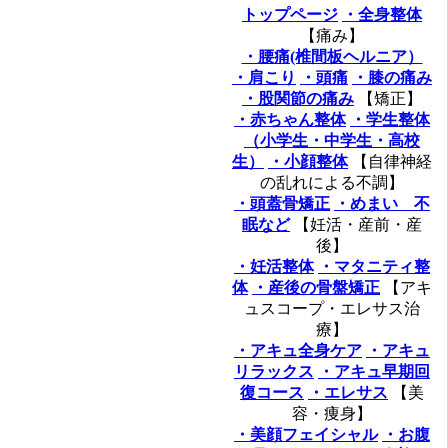
トップページ
・全身整体
【痛み】
・腰痛(椎間板ヘルニア）
・肩こり
・頭痛
・膝の痛み
・股関節の痛み
【矯正】
・赤ちゃん整体
・学生整体
（小学生・中学生・高校
生）
・小顔整体
【自律神経
の乱れによる不調】
・頭蓋骨矯正
・めまい 不
眠など
【妊活・産前・産
後】
・妊活整体
・マタニティ整
体
・産後の骨盤矯正
【アキ
ュスコープ・エレサス治
療】
・アキュ全身ケア
・アキュ
リラックス
・アキュ早期回
復コース
・エレサス
【美
容・痩身】
・美顔フェイシャル
・お腹