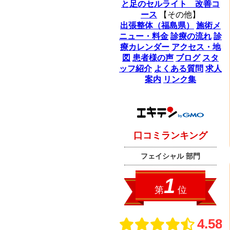
と足のセルライト 改善コ
ース
【その他】
出張整体（福島県）
施術メ
ニュー・料金
診療の流れ
診
療カレンダー
アクセス・地
図
患者様の声
ブログ
スタ
ッフ紹介
よくある質問
求人
案内
リンク集