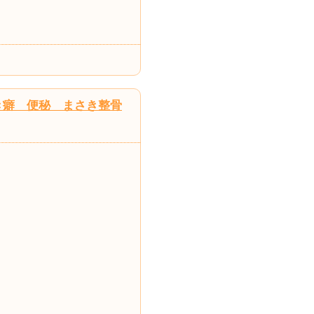
き癖 便秘 まさき整骨