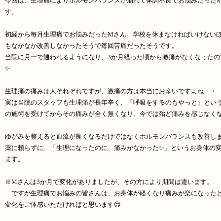
今回は、生理痛によりホルモンバランスが崩れて体調不良でお悩みだった
す。
初経から毎月生理痛でお悩みだったMさん。学校を休まなければいけない
もなかなか改善しなかったそうで毎回苦痛だったそうです。
当院に月一で通われるようになり、3か月経った頃から激痛がなくなったの
✨
生理痛の痛みは人それぞれですが、激痛の方は本当にお辛いですよね・・
実は当院のスタッフも生理痛が長年辛く、「呼吸をするのもやっと」とい
の施術を受けてからその痛みが全く無くなり、今では殆ど痛みを感じなく
ゆがみを整えると血流が良くなるだけではなくホルモンバランスも改善し
薬に頼らずに、「生理になったのに、痛みがなかった✨」というお身体の
ます。
※Mさんは3か月で変化がありましたが、その方により期間は違います。
ですが生理痛でお悩みの皆さんは、お身体が軽くなり痛みが楽になった
変化をご体感いただければと思います😊