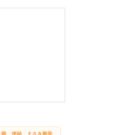
き癖 便秘 まさき整骨