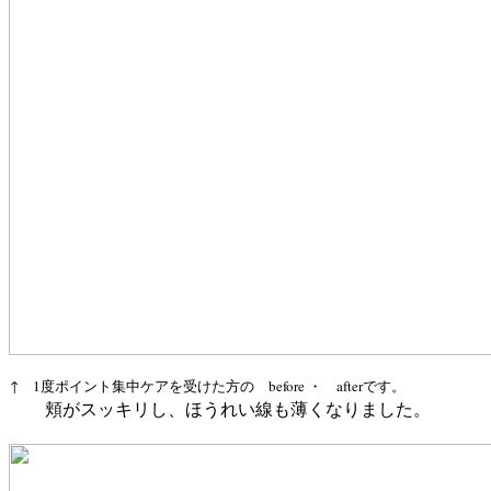
↑ 1度ポイント集中ケアを受けた方の before ・ afterです。
頬がスッキリし、ほうれい線も薄くなりました。