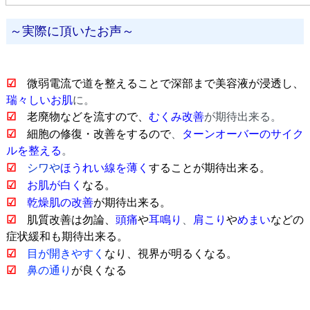
～実際に頂いたお声～
☑
微弱電流で道を整えることで深部まで美容液が浸透し、
瑞々しいお肌
に。
☑
老廃物などを流すので、
むくみ改善
が期待出来る。
☑
細胞の修復・改善をするので
、
ターンオーバーのサイク
ルを整える
。
☑
シワや
ほうれい線を薄く
することが期待出来る。
☑
お肌が白く
なる。
☑
乾燥肌の改善
が期待出来る。
☑
肌質改善は勿論、
頭痛
や
耳鳴り
、
肩こり
や
めまい
などの
症状緩和も期待出来る。
☑
目
が開きやすく
な
り、視界が明るく
なる。
☑
鼻の通り
が良くなる