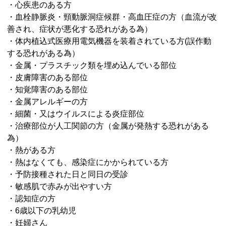
・心疾患のある方
・血栓静脈炎・頸動脈洞症候群・高血圧症の方（血流が改
善され、症状が悪化する恐れがある為）
・体内植込式医療用電気機器を装着されている方(誤作動
する恐れがある為）
・金属・プラスチック類を埋め込んでいる部位
・皮膚障害のある部位
・知覚障害のある部位
・金属アレルギーの方
・細菌・又はウイルスによる炎症部位
・治療部位が人工関節の方（金属が発熱する恐れがある
為）
・熱がある方
・熱はなくても、感染症にかかられている方
・予防接種された日と同日の受診
・敏感肌で赤みが出やすい方
・認知症の方
・6歳以下の乳幼児
・妊婦さん