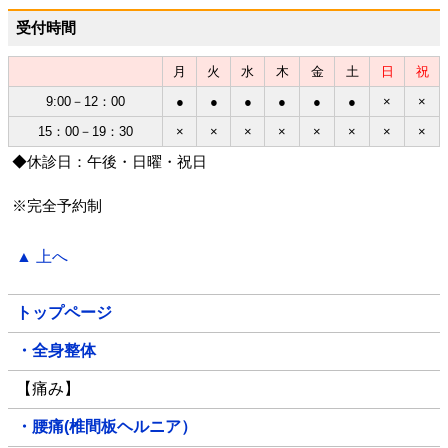
受付時間
月
火
水
木
金
土
日
祝
9:00－12：00
●
●
●
●
●
●
×
×
15：00－19：30
×
×
×
×
×
×
×
×
◆休診日：午後・日曜・祝日
※完全予約制
▲ 上へ
トップページ
・全身整体
【痛み】
・腰痛(椎間板ヘルニア）